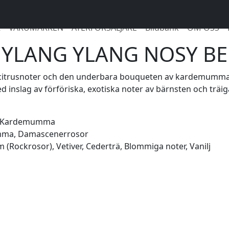
R
VARUMÄRKEN
ÅTERFÖRSÄLJARE
Bildbank
OM OSS
YLANG YLANG NOSY BE
citrusnoter och den underbara bouqueten av kardemumma. 
nslag av förföriska, exotiska noter av bärnsten och träig
kt, Kardemumma
lomma, Damascenerrosor
(Rockrosor), Vetiver, Cederträ, Blommiga noter, Vanilj