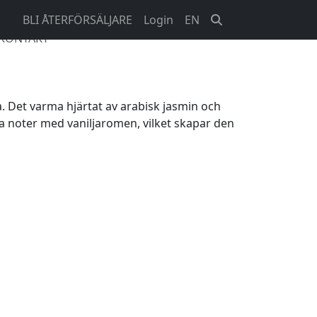
BLI ÅTERFÖRSÄLJARE
Login
EN
KONTAKT
Det varma hjärtat av arabisk jasmin och
a noter med vaniljaromen, vilket skapar den