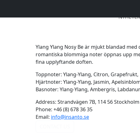
NYHETE
Ylang Ylang Nosy Be är mjukt blandad med 
romantiska blommiga noter öppnas upp med i
fina upplyftande doften.
Toppnoter: Ylang-Ylang, Citron, Grapefru
Hjärtnoter: Ylang-Ylang, Jasmin, Apelsinb
Basnoter: Ylang-Ylang, Ambergris, Labdanum 
Address:
Strandvägen 7B, 114 56 Stockholm
Phone:
+46 (8) 678 36 35
Email:
info@insanto.se
CONTACT US