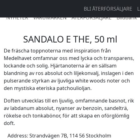
BLI ÅTERFÖRSÄLJARE
L
NYHETER
VARUMÄRKEN
ÅTERFÖRSÄLJARE
Bildbank
SANDALO E THE, 50 ml
De fräscha toppnoterna med inspiration från
Medelhavet omfamnar oss med lycka och transparens,
lockande och solig. Hjärtanoterna är en sällsam
blandning av ros absolut och liljekonvalj, inslagen i den
pulserande styrkan av ljuvliga white woods noter och
den mystiska eteriska patchoulioljan.
Doften utvecklas till en ljuvlig, omfamnande basnot, rik
av labdanum absolut, nyanser av benzoin, sandelträ,
rökelse och tonkabönor, för att skapa en oförglömlig
doft.
Address:
Strandvägen 7B, 114 56 Stockholm