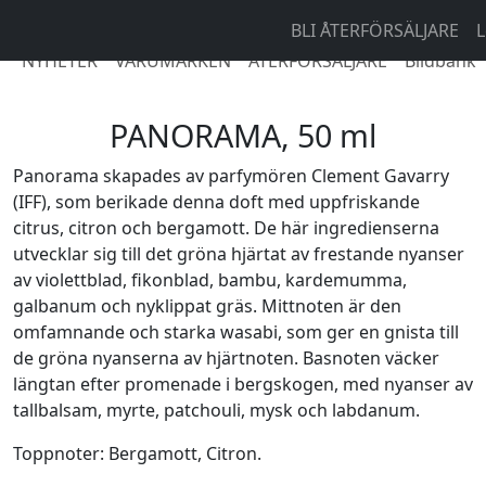
BLI ÅTERFÖRSÄLJARE
L
NYHETER
VARUMÄRKEN
ÅTERFÖRSÄLJARE
Bildbank
PANORAMA, 50 ml
Panorama skapades av parfymören Clement Gavarry
(IFF), som berikade denna doft med uppfriskande
citrus, citron och bergamott. De här ingredienserna
utvecklar sig till det gröna hjärtat av frestande nyanser
av violettblad, fikonblad, bambu, kardemumma,
galbanum och nyklippat gräs. Mittnoten är den
omfamnande och starka wasabi, som ger en gnista till
de gröna nyanserna av hjärtnoten. Basnoten väcker
längtan efter promenade i bergskogen, med nyanser av
tallbalsam, myrte, patchouli, mysk och labdanum.
Toppnoter: Bergamott, Citron.