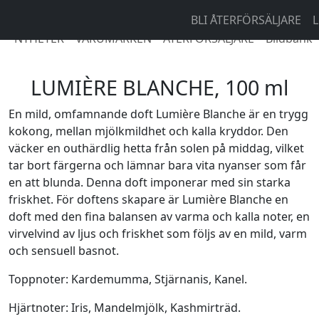
BLI ÅTERFÖRSÄLJARE
L
NYHETER
VARUMÄRKEN
ÅTERFÖRSÄLJARE
Bildbank
LUMIÈRE BLANCHE, 100 ml
En mild, omfamnande doft Lumière Blanche är en trygg
kokong, mellan mjölkmildhet och kalla kryddor. Den
väcker en outhärdlig hetta från solen på middag, vilket
tar bort färgerna och lämnar bara vita nyanser som får
en att blunda. Denna doft imponerar med sin starka
friskhet. För doftens skapare är Lumière Blanche en
doft med den fina balansen av varma och kalla noter, en
virvelvind av ljus och friskhet som följs av en mild, varm
och sensuell basnot.
Toppnoter: Kardemumma, Stjärnanis, Kanel.
Hjärtnoter: Iris, Mandelmjölk, Kashmirträd.