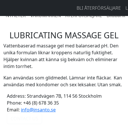
BLI ÅTERFÖRSÄLJARE
L
NYHETER
VARUMÄRKEN
ÅTERFÖRSÄLJARE
Bildbank
LUBRICATING MASSAGE GEL
Vattenbaserad massage gel med balanserad pH. Den
unika formulan liknar kroppens naturlig fuktighet.
Hjälper kvinnan att känna sig bekväm och eliminerar
intim torrhet.
Kan användas som glidmedel. Lämnar inte fläckar. Kan
användas med kondomer och sex leksaker. Utan smak.
Address:
Strandvägen 7B, 114 56 Stockholm
Phone:
+46 (8) 678 36 35
Email:
info@insanto.se
CONTACT US