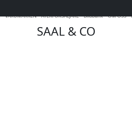
R
VARUMÄRKEN
ÅTERFÖRSÄLJARE
Bildbank
OM OSS
SAAL & CO