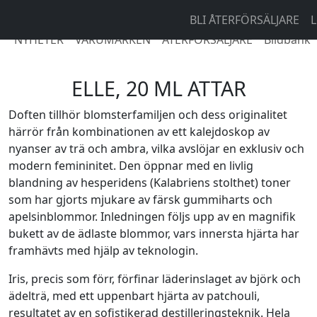
BLI ÅTERFÖRSÄLJARE
L
NYHETER
VARUMÄRKEN
ÅTERFÖRSÄLJARE
Bildbank
ELLE, 20 ML ATTAR
Doften tillhör blomsterfamiljen och dess originalitet
härrör från kombinationen av ett kalejdoskop av
nyanser av trä och ambra, vilka avslöjar en exklusiv och
modern femininitet. Den öppnar med en livlig
blandning av hesperidens (Kalabriens stolthet) toner
som har gjorts mjukare av färsk gummiharts och
apelsinblommor. Inledningen följs upp av en magnifik
bukett av de ädlaste blommor, vars innersta hjärta har
framhävts med hjälp av teknologin.
Iris, precis som förr, förfinar läderinslaget av björk och
ädelträ, med ett uppenbart hjärta av patchouli,
resultatet av en sofistikerad destilleringsteknik. Hela