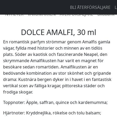
BLI ÅTERFÖRSÄLJARE
L
NYHETER
VARUMÄRKEN
ÅTERFÖRSÄLJARE
Bildbank
DOLCE AMALFI, 30 ml
En romantisk parfym strömmar genom Amalfis gamla
vägar, fyllda med historier och minnen av en tidlös
plats. Söder av kaotisk och fascinerande Neapel, den
skrymmande Amalfikusten har varit en magnet för
besökare sedan romartiden. Amalfikusten är en
bedövande kombination av stor skönhet och gripande
drama: Kustnära bergen dyker in i havet i en fantastisk
vertikal scen av fälliga kragar, pittoreska städer och
frodiga skogar.
Toppnoter: Äpple, saffran, quince och kardemumma;
Hjärtnoter: Kryddnejlika, rökelse och tolu balsam;