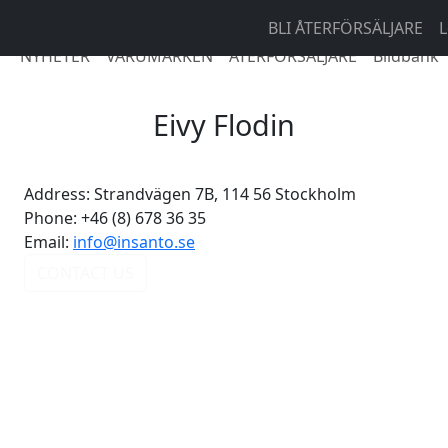
BLI ÅTERFÖRSÄLJARE
L
NYHETER
VARUMÄRKEN
ÅTERFÖRSÄLJARE
Bildbank
Eivy Flodin
Address:
Strandvägen 7B, 114 56 Stockholm
Phone:
+46 (8) 678 36 35
Email:
info@insanto.se
CONTACT US