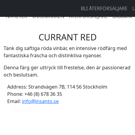
BLI ÅTERFÖRSÄLJARE
L
NYHETER
VARUMÄRKEN
ÅTERFÖRSÄLJARE
Bildbank
CURRANT RED
Tänk dig saftiga röda vinbär, en intensive rödfärg med
fantastiska fräscha och distinktiva nyanser.
Denna färg ger uttryck till frestelse, den är passionerad
och beslutsam.
Address:
Strandvägen 7B, 114 56 Stockholm
Phone:
+46 (8) 678 36 35
Email:
info@insanto.se
CONTACT US