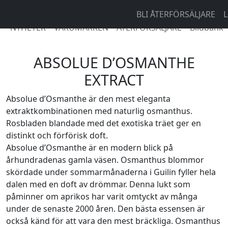
BLI ÅTERFÖRSÄLJARE
L
NYHETER
VARUMÄRKEN
ÅTERFÖRSÄLJARE
Bildbank
ABSOLUE D’OSMANTHE
EXTRACT
Absolue d’Osmanthe är den mest eleganta
extraktkombinationen med naturlig osmanthus.
Rosbladen blandade med det exotiska träet ger en
distinkt och förförisk doft.
Absolue d’Osmanthe är en modern blick på
århundradenas gamla väsen. Osmanthus blommor
skördade under sommarmånaderna i Guilin fyller hela
dalen med en doft av drömmar. Denna lukt som
påminner om aprikos har varit omtyckt av många
under de senaste 2000 åren. Den bästa essensen är
också känd för att vara den mest bräckliga. Osmanthus