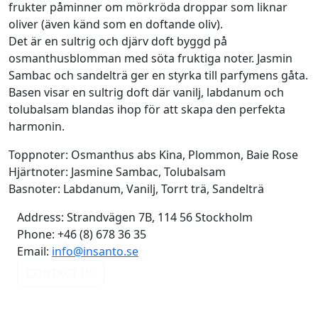
frukter påminner om mörkröda droppar som liknar
oliver (även känd som en doftande oliv).
Det är en sultrig och djärv doft byggd på
osmanthusblomman med söta fruktiga noter. Jasmin
Sambac och sandelträ ger en styrka till parfymens gåta.
Basen visar en sultrig doft där vanilj, labdanum och
tolubalsam blandas ihop för att skapa den perfekta
harmonin.
Toppnoter: Osmanthus abs Kina, Plommon, Baie Rose
Hjärtnoter: Jasmine Sambac, Tolubalsam
Basnoter: Labdanum, Vanilj, Torrt trä, Sandelträ
Address:
Strandvägen 7B, 114 56 Stockholm
Phone:
+46 (8) 678 36 35
Email:
info@insanto.se
CONTACT US