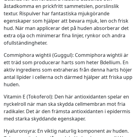
åstadkomma en prickfritt sammetslen, porslinslik
textur. Rispulver har fantastiska mjukgörande
egenskaper som hjälper att bevara mjuk, len och frisk
hud. När man applicerar det på huden absorberar det
extra olja och minimerar fina linjer, rynkor och andra
ofullständingheter.
Commiphora wightii (Guggul): Commiphora wightii är
ett träd som producerar harts som heter Bdellium. En
aktiv ingrediens som extraheras från denna harts höjer
antal lipider i cellerna och därmed hjälper att friska upp
huden.
Vitamin E (Tokoferol): Den här antioxidanten spelar en
nyckelroll när man ska skydda cellmembran mot fria
radikaler. Det är den främsta antioxidanten i epidermis
med starka skyddande egenskaper.
Hyaluronsyra: En viktig naturlig komponent av huden.