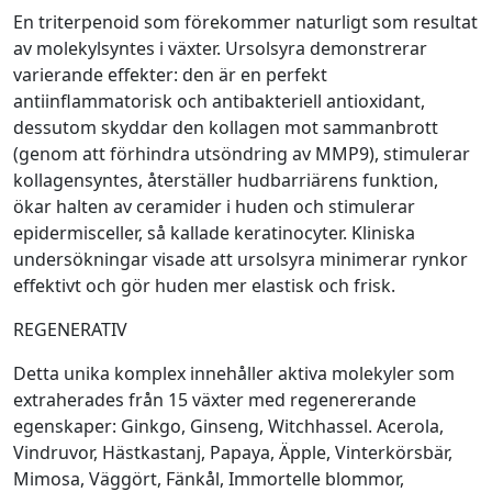
En triterpenoid som förekommer naturligt som resultat
av molekylsyntes i växter. Ursolsyra demonstrerar
varierande effekter: den är en perfekt
antiinflammatorisk och antibakteriell antioxidant,
dessutom skyddar den kollagen mot sammanbrott
(genom att förhindra utsöndring av MMP9), stimulerar
kollagensyntes, återställer hudbarriärens funktion,
ökar halten av ceramider i huden och stimulerar
epidermisceller, så kallade keratinocyter. Kliniska
undersökningar visade att ursolsyra minimerar rynkor
effektivt och gör huden mer elastisk och frisk.
REGENERATIV
Detta unika komplex innehåller aktiva molekyler som
extraherades från 15 växter med regenererande
egenskaper: Ginkgo, Ginseng, Witchhassel. Acerola,
Vindruvor, Hästkastanj, Papaya, Äpple, Vinterkörsbär,
Mimosa, Väggört, Fänkål, Immortelle blommor,