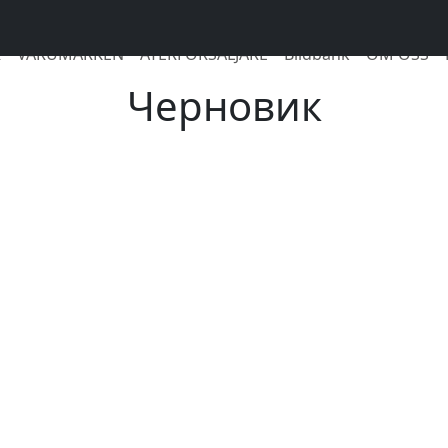
R
VARUMÄRKEN
ÅTERFÖRSÄLJARE
Bildbank
OM OSS
Черновик