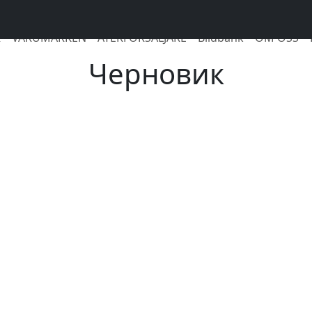
R
VARUMÄRKEN
ÅTERFÖRSÄLJARE
Bildbank
OM OSS
Черновик