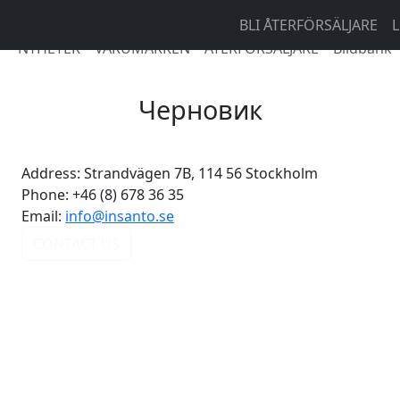
BLI ÅTERFÖRSÄLJARE
L
NYHETER
VARUMÄRKEN
ÅTERFÖRSÄLJARE
Bildbank
Черновик
Address:
Strandvägen 7B, 114 56 Stockholm
Phone:
+46 (8) 678 36 35
Email:
info@insanto.se
CONTACT US