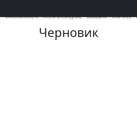
R
VARUMÄRKEN
ÅTERFÖRSÄLJARE
Bildbank
OM OSS
Черновик