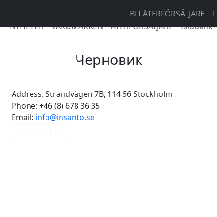
BLI ÅTERFÖRSÄLJARE
L
NYHETER
VARUMÄRKEN
ÅTERFÖRSÄLJARE
Bildbank
Черновик
Address:
Strandvägen 7B, 114 56 Stockholm
Phone:
+46 (8) 678 36 35
Email:
info@insanto.se
CONTACT US