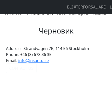
BLI ÅTERFÖRSÄLJARE
L
NYHETER
VARUMÄRKEN
ÅTERFÖRSÄLJARE
Bildbank
Черновик
Address:
Strandvägen 7B, 114 56 Stockholm
Phone:
+46 (8) 678 36 35
Email:
info@insanto.se
CONTACT US