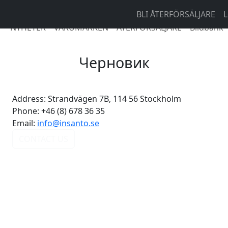
BLI ÅTERFÖRSÄLJARE
L
NYHETER
VARUMÄRKEN
ÅTERFÖRSÄLJARE
Bildbank
Черновик
Address:
Strandvägen 7B, 114 56 Stockholm
Phone:
+46 (8) 678 36 35
Email:
info@insanto.se
CONTACT US