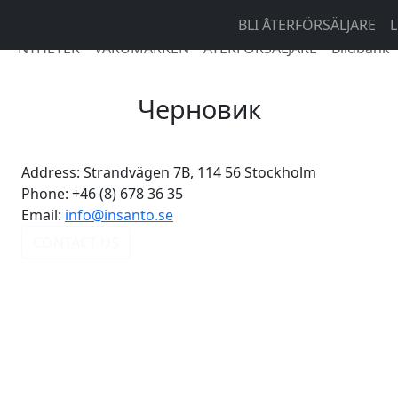
BLI ÅTERFÖRSÄLJARE
L
NYHETER
VARUMÄRKEN
ÅTERFÖRSÄLJARE
Bildbank
Черновик
Address:
Strandvägen 7B, 114 56 Stockholm
Phone:
+46 (8) 678 36 35
Email:
info@insanto.se
CONTACT US