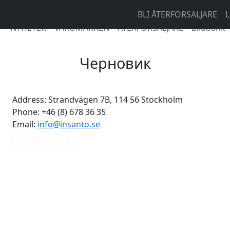
BLI ÅTERFÖRSÄLJARE
L
NYHETER
VARUMÄRKEN
ÅTERFÖRSÄLJARE
Bildbank
Черновик
Address:
Strandvägen 7B, 114 56 Stockholm
Phone:
+46 (8) 678 36 35
Email:
info@insanto.se
CONTACT US