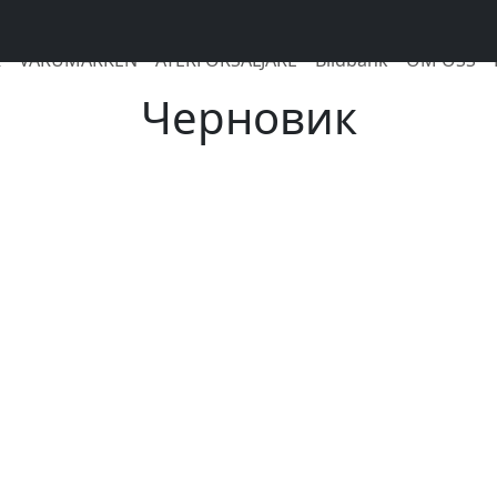
R
VARUMÄRKEN
ÅTERFÖRSÄLJARE
Bildbank
OM OSS
Черновик